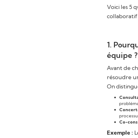
Voici les 5 
collaboratif
1. Pourq
équipe ?
Avant de cho
résoudre un 
On distingue
Consulta
probléma
Concerta
processu
Co-const
Exemple :
L