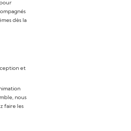
 pour
accompagnés
êmes dès la
ception et
nimation
emble, nous
 faire les