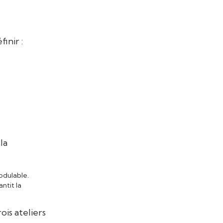
inir :
la
odulable.
ntit la
is ateliers