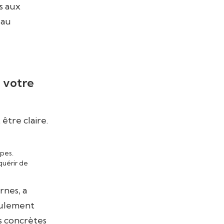
s aux
eau
 votre
 être claire.
ipes.
quérir de
rnes, a
seulement
ns concrètes