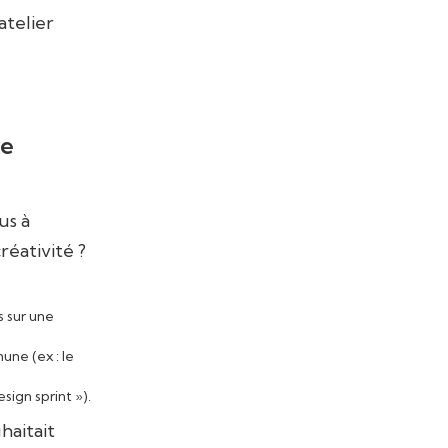
atelier
re
us à
réativité ?
s sur une
ne (ex : le
sign sprint »).
haitait