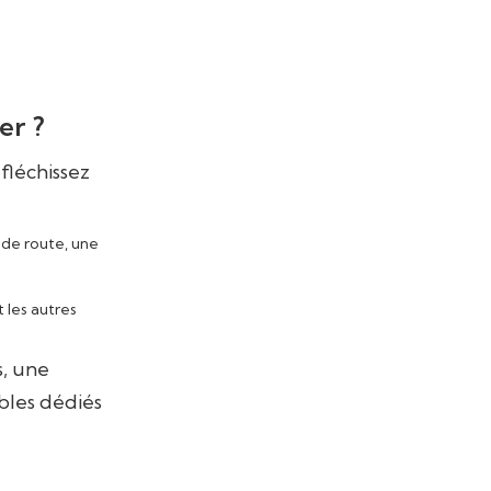
er ?
éfléchissez
 de route, une
 les autres
s, une
bles dédiés