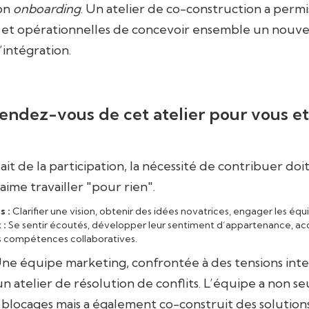
son
onboarding
. Un atelier de co-construction a permi
 et opérationnelles de concevoir ensemble un nouv
’intégration.
tendez-vous de cet atelier pour vous et
 ait de la participation, la nécessité de contribuer doit
ime travailler "pour rien".
s :
Clarifier une vision, obtenir des idées novatrices, engager les équ
 :
Se sentir écoutés, développer leur sentiment d’appartenance, ac
s compétences collaboratives.
ne équipe marketing, confrontée à des tensions inte
un atelier de résolution de conflits. L’équipe a non 
es blocages mais a également co-construit des solutio